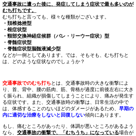
交通事故に遭った後に、発症してしまう症状で最も多いのが
むち打ちです。
むち打ちと言っても、様々な種類がございます。
・頚椎捻挫型
・根症状型
・頸部交換神経症候群（バレ・リーウー症状）型
・脊髄症状型
・脊髄症状型脳髄液減少型
などが一例としてあります。では、そもそも、むち打ちと
は、どのような症状なのでしょうか？
交通事故でのむち打ち
とは、交通事故時の大きな衝撃によ
り、首、背中、腰の筋肉、筋、骨格が過度に前後左右に大き
く振られ、組織が損傷してしまうことにより、痛みが発生す
る症状です。また、交通事故時の衝撃は、日常生活の中で
は、体感することのないほどのダメージがあるため、
早期の
内に適切な治療をしないと回復しない
傾向にあります。
もし、痛むところがあったり、体調が悪いところがあるよう
なら、
交通事故の衝撃で、「むちうち」になっている
場合が